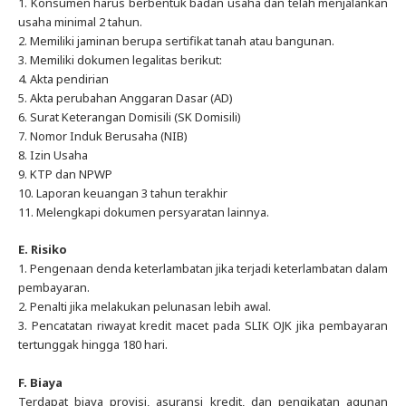
1.
Konsumen harus berbentuk badan usaha dan telah menjalankan
usaha minimal 2 tahun.
2. Memiliki jaminan berupa sertifikat tanah atau bangunan.
3. Memiliki dokumen legalitas berikut:
4. Akta pendirian
5. Akta perubahan Anggaran Dasar (AD)
6. Surat Keterangan Domisili (SK Domisili)
7. Nomor Induk Berusaha (NIB)
8. Izin Usaha
9. KTP dan NPWP
10. Laporan keuangan 3 tahun terakhir
11. Melengkapi dokumen persyaratan lainnya.
E. Risiko
1.
Pengenaan denda keterlambatan jika terjadi keterlambatan dalam
pembayaran.
2. Penalti jika melakukan pelunasan lebih awal.
3. Pencatatan riwayat kredit macet pada SLIK OJK jika pembayaran
tertunggak hingga 180 hari.
F. Biaya
Terdapat biaya provisi, asuransi kredit, dan pengikatan agunan