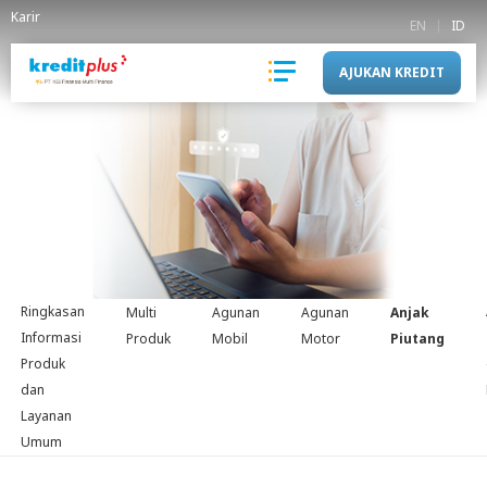
Karir
EN
ID
AJUKAN KREDIT
Ringkasan
Multi
Agunan
Agunan
Anjak
Informasi
Produk
Mobil
Motor
Piutang
Produk
dan
Layanan
Umum